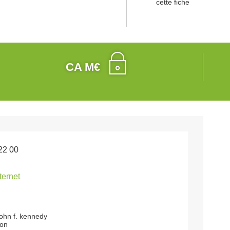
cette fiche
CA M€
22 00
nternet
john f. kennedy
on