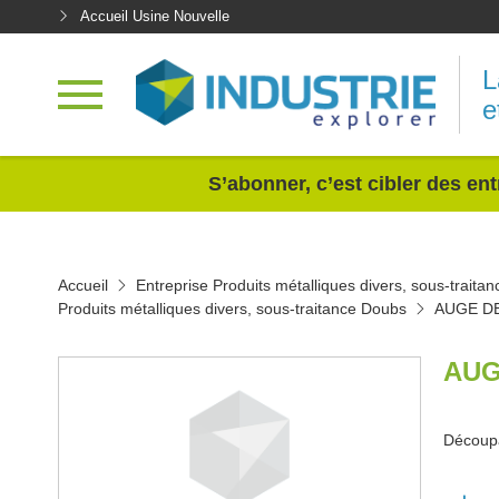
Accueil Usine Nouvelle
L
e
<
S’abonner, c’est cibler des ent
Accueil
Entreprise Produits métalliques divers, sous-traitan
Produits métalliques divers, sous-traitance Doubs
AUGE D
AUG
Découp