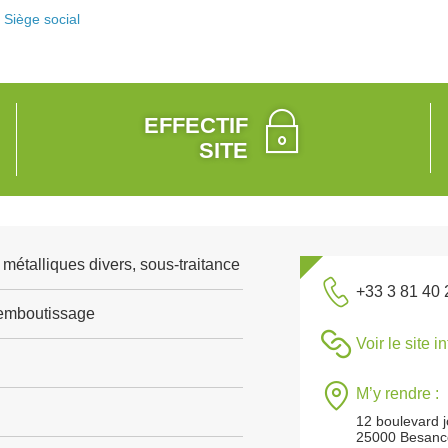
Siège social
EFFECTIF
SITE
 métalliques divers, sous-traitance
+33 3 81 40 
emboutissage
Voir le site i
M’y rendre :
12 boulevard 
25000 Besanc