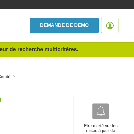
DEMANDE DE DEMO
teur de recherche multicritères.
-Comté
0
Etre alerté sur les
mises à jour de