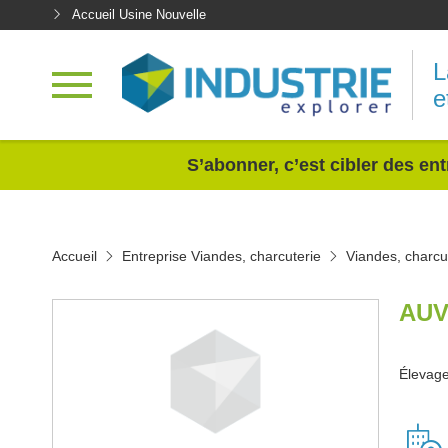
Accueil Usine Nouvelle
L
e
<
S’abonner, c’est cibler des ent
Accueil
Entreprise Viandes, charcuterie
Viandes, charc
AUV
Élevage