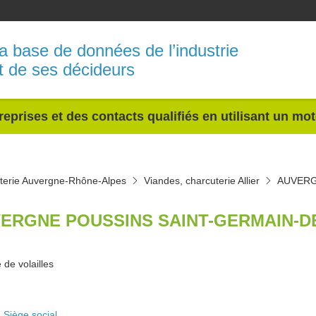
a base de données de l’industrie
t de ses décideurs
reprises et des contacts qualifiés en utilisant un mo
uterie Auvergne-Rhône-Alpes
Viandes, charcuterie Allier
AUVERG
ERGNE POUSSINS SAINT-GERMAIN-DE
 de volailles
Siège social