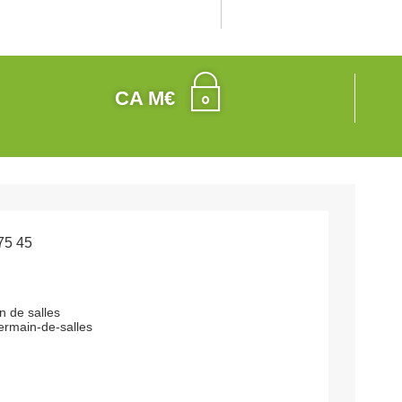
CA M€
75 45
n de salles
ermain-de-salles