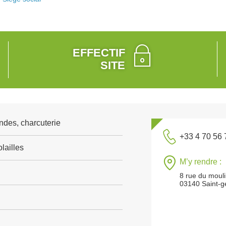
EFFECTIF
SITE
ndes, charcuterie
+33 4 70 56 
lailles
M’y rendre :
8 rue du mouli
03140 Saint-g