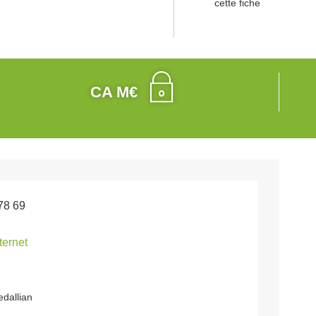
cette fiche
CA M€
78 69
nternet
edallian