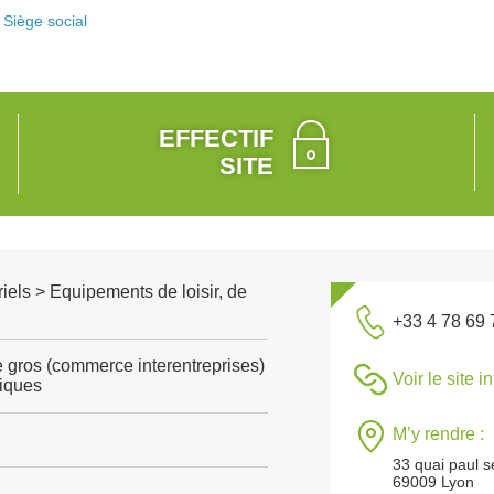
Siège social
EFFECTIF
SITE
riels > Equipements de loisir, de
+33 4 78 69 
gros (commerce interentreprises)
Voir le site i
tiques
M’y rendre :
33 quai paul s
69009 Lyon