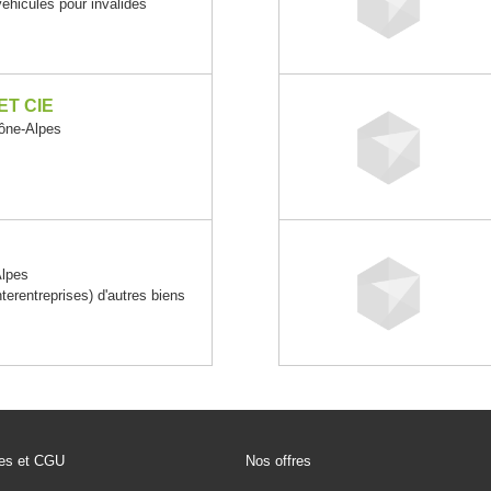
véhicules pour invalides
ET CIE
ône-Alpes
Alpes
rentreprises) d'autres biens
les et CGU
Nos offres