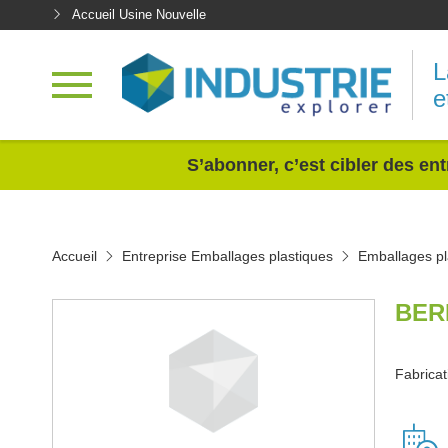
Accueil Usine Nouvelle
L
e
<
S’abonner, c’est cibler des ent
Accueil
Entreprise Emballages plastiques
Emballages p
BER
Fabricat