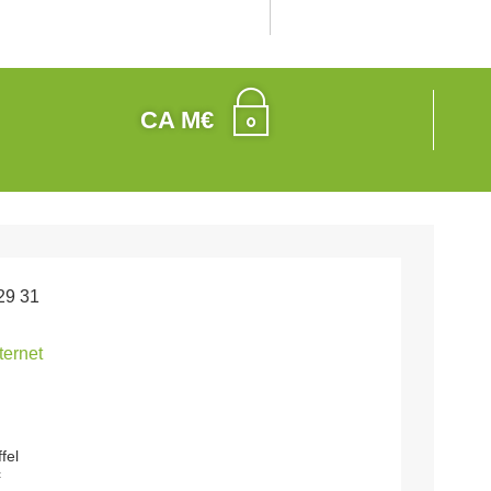
CA M€
29 31
nternet
fel
c