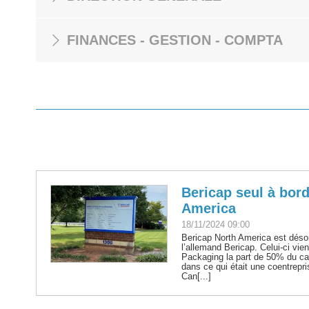
FINANCES - GESTION - COMPTA
Bericap seul à bor
America
18/11/2024 09:00
Bericap North America est déso
l’allemand Bericap. Celui-ci vie
Packaging la part de 50% du capi
dans ce qui était une coentrepri
Can[...]