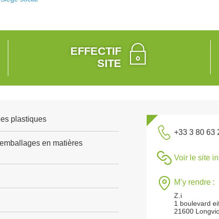
EFFECTIF
SITE
es plastiques
+33 3 80 63 
'emballages en matières
Voir le site i
M’y rendre :
Z.i
1 boulevard eif
21600 Longvi