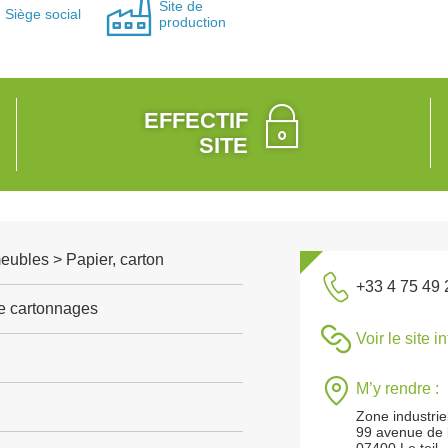
Site de
Siège social
production
EFFECTIF
SITE
meubles > Papier, carton
+33 4 75 49 
de cartonnages
Voir le site i
M’y rendre :
Zone industrie
99 avenue de 