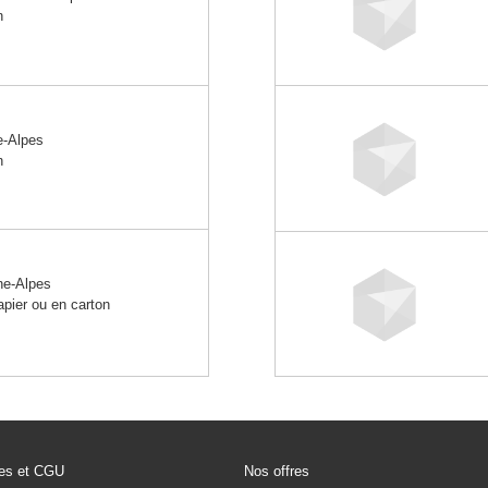
n
e-Alpes
n
e-Alpes
apier ou en carton
les et CGU
Nos offres