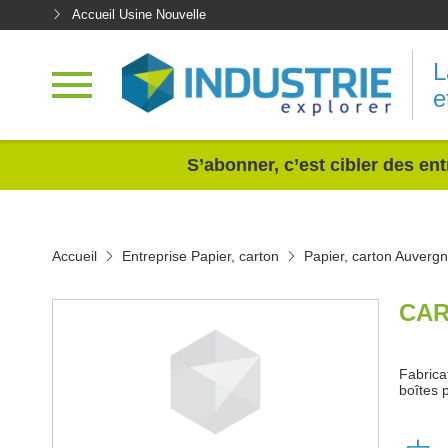
Accueil Usine Nouvelle
L
e
<
S’abonner, c’est cibler des ent
Accueil
Entreprise Papier, carton
Papier, carton Auverg
CAR
Fabrica
boîtes 