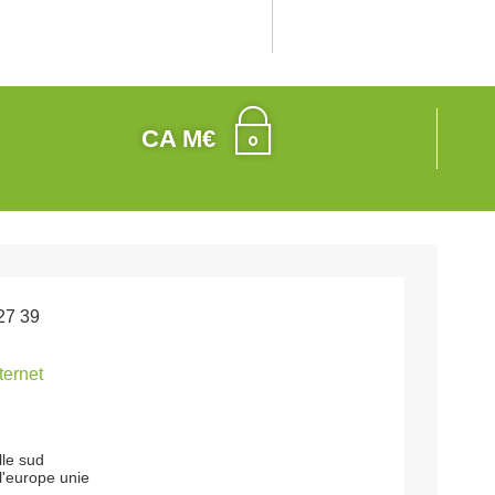
CA M€
27 39
nternet
lle sud
l'europe unie