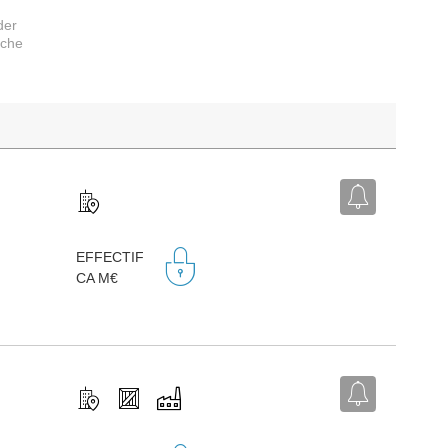
der
rche
,
EFFECTIF
CA M€
,