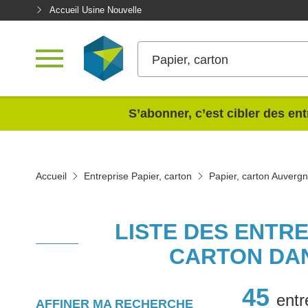
Accueil Usine Nouvelle
Papier, carton
<
S’abonner, c’est cibler des ent
Accueil
Entreprise Papier, carton
Papier, carton Auverg
LISTE DES ENTRE
CARTON DA
45
entr
AFFINER MA RECHERCHE