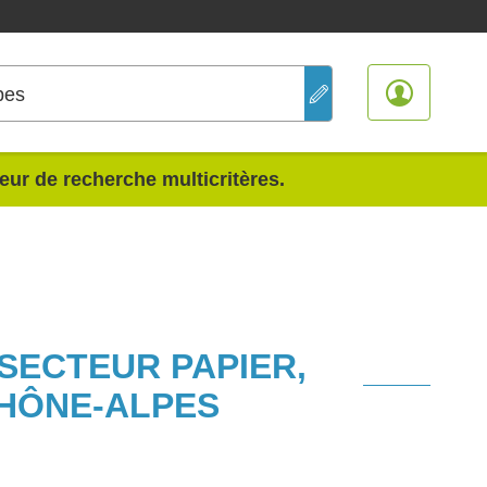
pes
teur de recherche multicritères.
 SECTEUR PAPIER,
HÔNE-ALPES