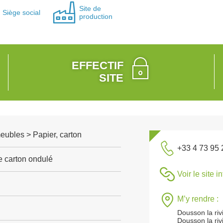
Site de
Siège social
production
EFFECTIF
SITE
meubles > Papier, carton
+33 4 73 95 
e carton ondulé
Voir le site i
M’y rendre :
Dousson la riv
Dousson la riv