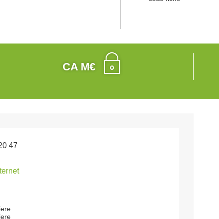
CA M€
20 47
nternet
iere
iere