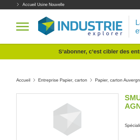
Accueil Usine Nouvelle
L
e
<
S’abonner, c’est cibler des ent
Accueil
Entreprise Papier, carton
Papier, carton Auverg
SMU
AGN
Spécial