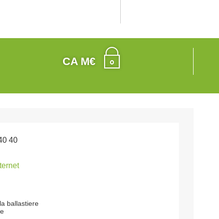
CA M€
40 40
nternet
a ballastiere
ne