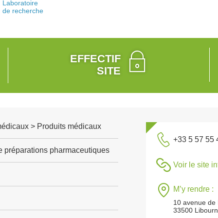
Laboratoire
de recherche
EFFECTIF
SITE
médicaux > Produits médicaux
+33 5 57 55 
de préparations pharmaceutiques
Voir le site i
M’y rendre :
10 avenue de l
33500 Libour