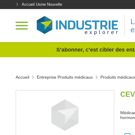
Accueil Usine Nouvelle
L
e
<
S’abonner, c’est cibler des ent
Accueil
Entreprise Produits médicaux
Produits médicaux
CEV
Médicam
hormone