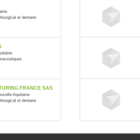
aine
irurgical et dentaire
G
itaine
rmaceutiques
URING FRANCE SAS
velle-Aquitaine
irurgical et dentaire