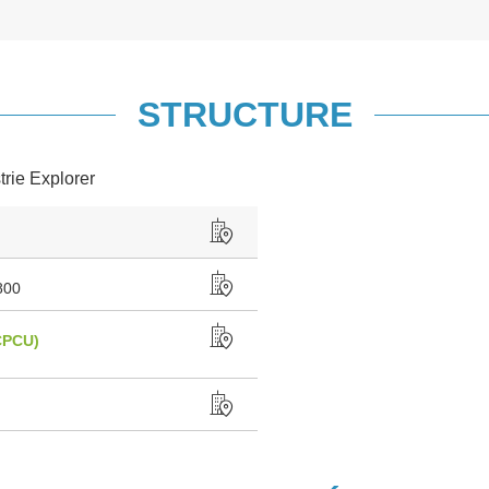
STRUCTURE
trie Explorer
800
CPCU)