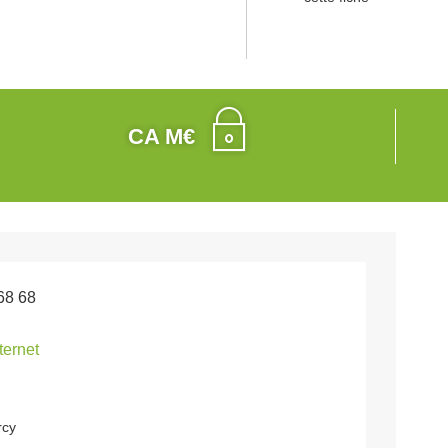
CA M€
68 68
nternet
rcy