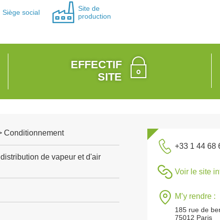
Site de
Siège social
production
EFFECTIF
SITE
e > Conditionnement
+33 1 44 68 
distribution de vapeur et d'air
Voir le site i
M’y rendre :
185 rue de be
75012 Paris