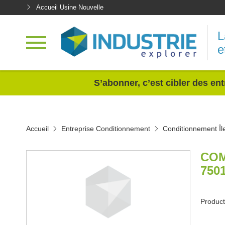
Accueil Usine Nouvelle
L
e
<
S’abonner, c’est cibler des ent
Accueil
Entreprise Conditionnement
Conditionnement Îl
COM
750
Producti