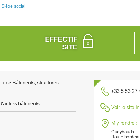
Siège social
EFFECTIF
SITE
ion > Bâtiments, structures
+33 5 53 27 
d'autres bâtiments
Voir le site i
M’y rendre :
Guaybauds
Route bordea