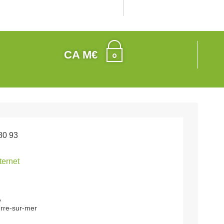
CA M€
80 93
nternet
e
rre-sur-mer