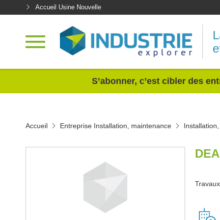
Accueil Usine Nouvelle
L
e
<
S’abonner, c’est cibler des ent
Accueil
Entreprise Installation, maintenance
Installatio
DEA
Travaux 