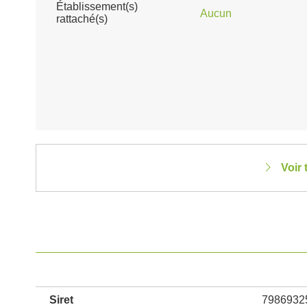
Établissement(s)
Aucun
rattaché(s)
Voir 
Siret
7986932