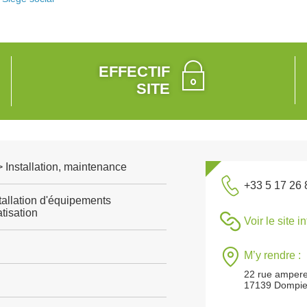
EFFECTIF
SITE
 > Installation, maintenance
+33 5 17 26 
tallation d'équipements
tisation
Voir le site i
M’y rendre :
22 rue amper
17139 Dompie