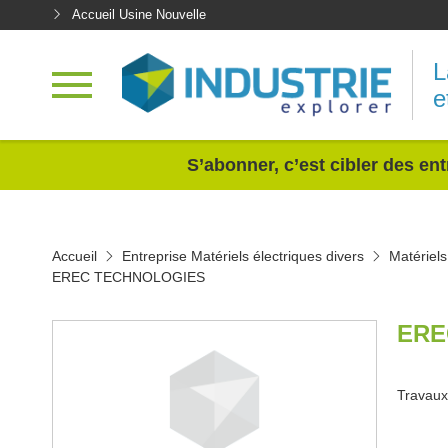
Accueil Usine Nouvelle
L
e
<
S’abonner, c’est cibler des ent
Accueil
Entreprise Matériels électriques divers
Matériel
EREC TECHNOLOGIES
ERE
Travaux 