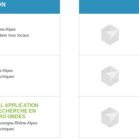
ON
ne-Alpes
 dans tous locaux
e-Alpes
ectriques
 L APPLICATION
RECHERCHE EN
CRO ONDES
vergne-Rhône-Alpes
ectriques