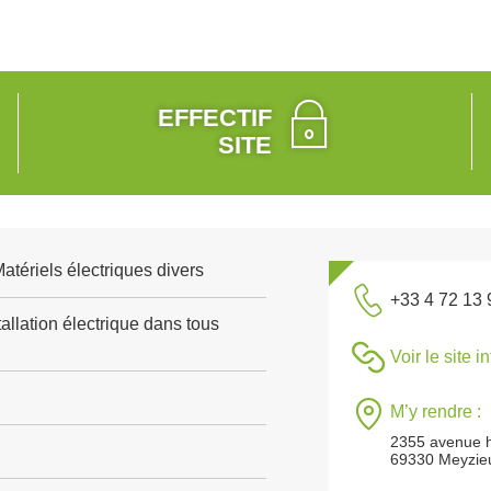
EFFECTIF
SITE
Matériels électriques divers
+33 4 72 13 
allation électrique dans tous
Voir le site i
M’y rendre :
2355 avenue h
69330 Meyzie