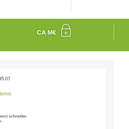
CA M€
95 07
nternet
enri schneider
u