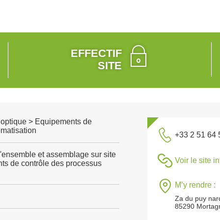
EFFECTIF
SITE
, optique > Equipements de
omatisation
+33 2 51 64 
'ensemble et assemblage sur site
Voir le site i
nts de contrôle des processus
M’y rendre :
Za du puy nar
85290 Mortag