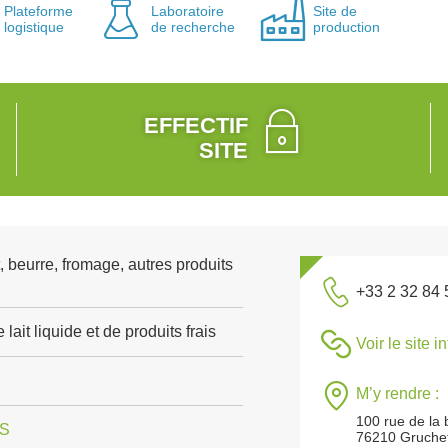
Plateforme
Laboratoire
Site de
logistique
de recherche
production
EFFECTIF
SITE
, beurre, fromage, autres produits
+33 2 32 84 
lait liquide et de produits frais
Voir le site i
M’y rendre :
100 rue de la 
IS
76210 Gruchet