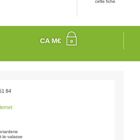
cette fiche
CA M€
51 84
nternet
briarderie
-le-valasse