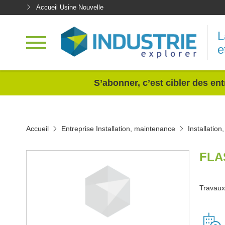
Accueil Usine Nouvelle
L
e
<
S’abonner, c’est cibler des ent
Accueil
Entreprise Installation, maintenance
Installatio
FLA
Travaux 