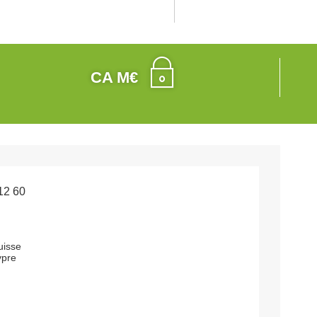
CA M€
12 60
uisse
ypre