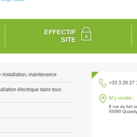
EFFECTIF
SITE
 > Installation, maintenance
+33 3 28 27 
allation électrique dans tous
M’y rendre :
8 rue du fort s
59380 Quaed