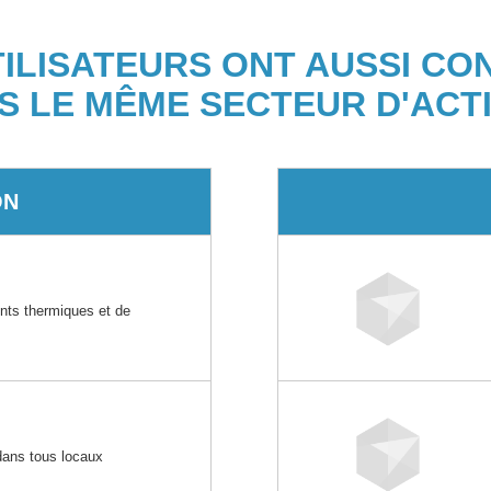
TILISATEURS ONT AUSSI CO
S LE MÊME SECTEUR D'ACTI
ON
e
ents thermiques et de
e
 dans tous locaux