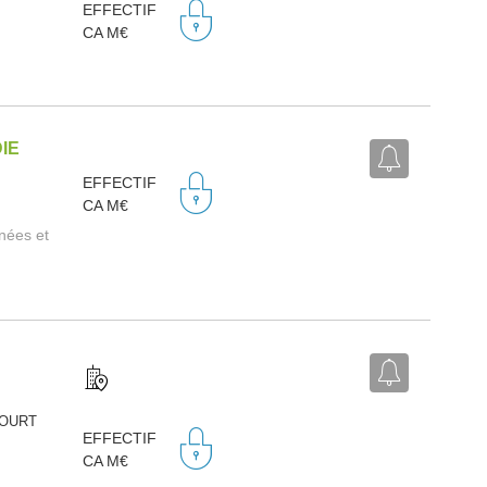
EFFECTIF
CA M€
IE
EFFECTIF
CA M€
nnées et
COURT
EFFECTIF
CA M€