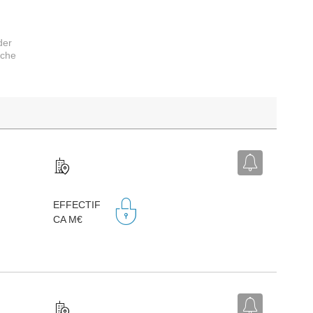
der
rche
EFFECTIF
CA M€