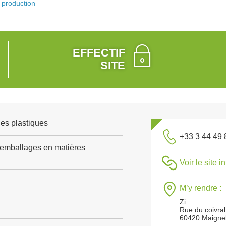
production
EFFECTIF
SITE
es plastiques
+33 3 44 49 
'emballages en matières
Voir le site i
M’y rendre :
Zi
Rue du coivral
60420 Maigne