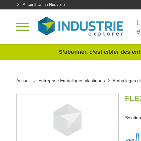
Accueil Usine Nouvelle
L
e
<
S’abonner, c’est cibler des ent
Accueil
Entreprise Emballages plastiques
Emballages pl
FLE
Solutio