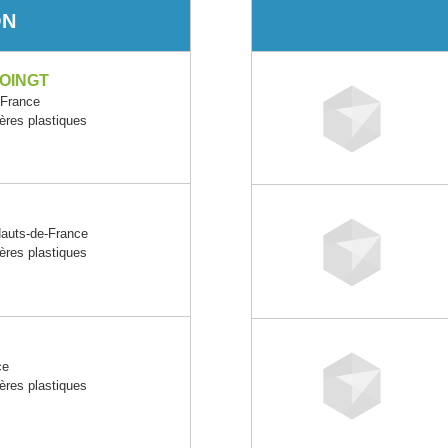
ON
OINGT
France
ères plastiques
uts-de-France
ères plastiques
ce
ères plastiques