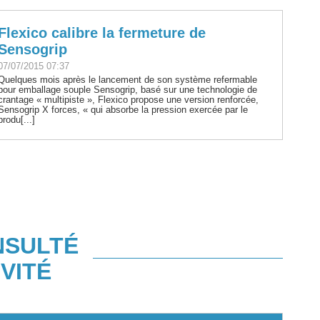
Flexico calibre la fermeture de
Sensogrip
07/07/2015 07:37
Quelques mois après le lancement de son système refermable
pour emballage souple Sensogrip, basé sur une technologie de
crantage « multipiste », Flexico propose une version renforcée,
Sensogrip X forces, « qui absorbe la pression exercée par le
produ[...]
NSULTÉ
VITÉ