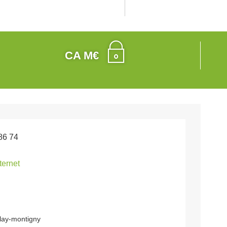
CA M€
86 74
nternet
lay-montigny