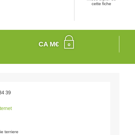
cette fiche
CA M€
34 39
nternet
e terriere