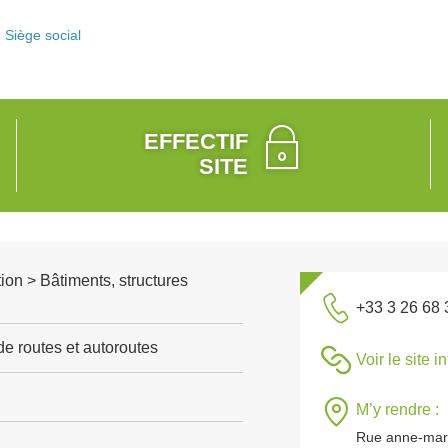
Siège social
EFFECTIF
SITE
ion > Bâtiments, structures
+33 3 26 68 
de routes et autoroutes
Voir le site i
M’y rendre :
Rue anne-mari