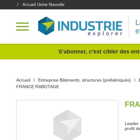
Accueil Usine Nouvelle
L
e
<
S’abonner, c’est cibler des ent
Accueil
Entreprise Bâtiments, structures (préfabriqués)
FRANCE RABOTAGE
FRA
Leader 
profit d