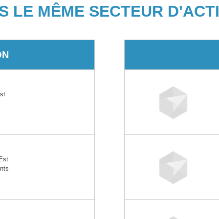
S LE MÊME SECTEUR D'ACTI
ON
st
Est
nts