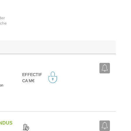
der
rche
EFFECTIF
CA M€
on
INDUS