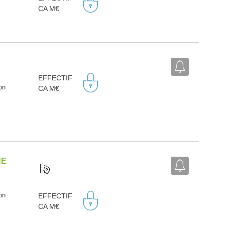
CA M€
EFFECTIF
on
CA M€
NE
on
EFFECTIF
CA M€