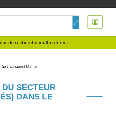
teur de recherche multicritères.
s (préfabriqués) Marne
S DU SECTEUR
ÉS) DANS LE