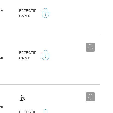
on
EFFECTIF
CA M€
EFFECTIF
on
CA M€
on
EFFECTIF