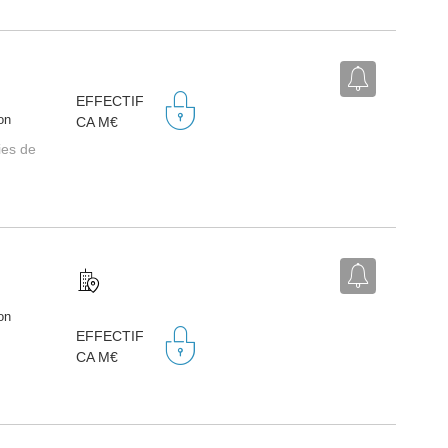
EFFECTIF
on
CA M€
ies de
on
EFFECTIF
CA M€