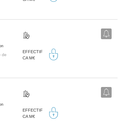
on
EFFECTIF
e de
CA M€
on
EFFECTIF
CA M€