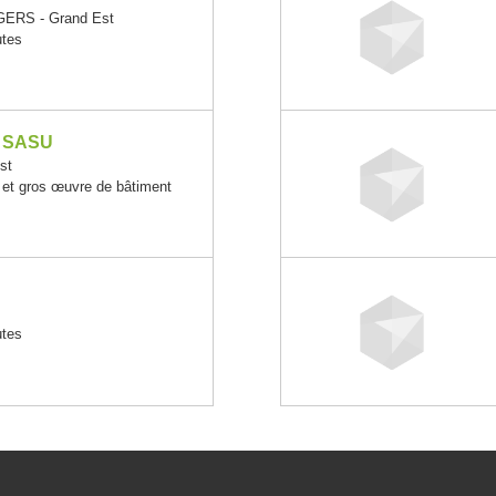
ERS - Grand Est
utes
 SASU
st
 et gros œuvre de bâtiment
utes