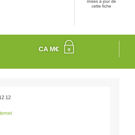
mises à jour de
cette fiche
CA M€
12 12
nternet