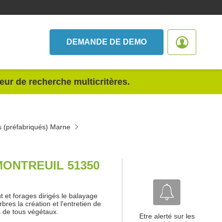
DEMANDE DE DEMO
teur de recherche multicritères.
s (préfabriqués) Marne
ONTREUIL 51350
t et forages dirigés le balayage
bres la création et l'entretien de
s de tous végétaux.
Etre alerté sur les