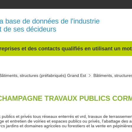
a base de données de l’industrie
t de ses décideurs
reprises et des contacts qualifiés en utilisant un mo
Bâtiments, structures (préfabriqués) Grand Est
Bâtiments, structure
CHAMPAGNE TRAVAUX PUBLICS CORM
 publics et privés tous réseaux enterrés et vrd, travaux de terrassemen
e et entretien de voiries et espaces publics ou privés, l'abattage des ar
rcs jardins et domaines agricoles ou forestiers et la vente en pépinière