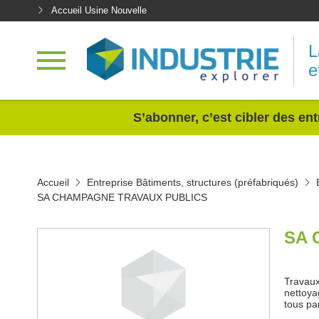
Accueil Usine Nouvelle
L
e
<
S’abonner, c’est cibler des ent
Accueil
Entreprise Bâtiments, structures (préfabriqués)
SA CHAMPAGNE TRAVAUX PUBLICS
SA 
Travaux
nettoyag
tous pa