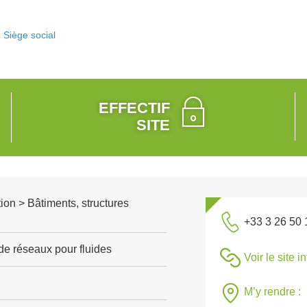
Siège social
EFFECTIF
SITE
ion > Bâtiments, structures
+33 3 26 50 
de réseaux pour fluides
Voir le site i
M’y rendre :