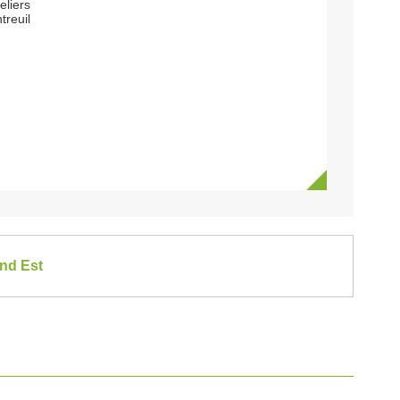
eliers
reuil
and Est