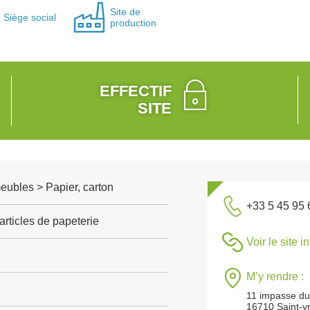
Site de
Siège social
production
EFFECTIF
SITE
meubles > Papier, carton
+33 5 45 95 
articles de papeterie
Voir le site i
M’y rendre :
11 impasse d
16710 Saint-yr