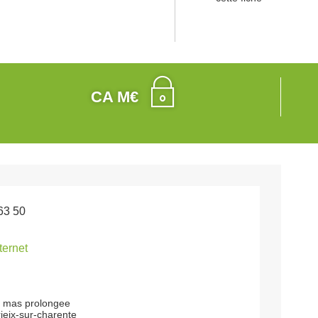
CA M€
63 50
nternet
u mas prolongee
ieix-sur-charente