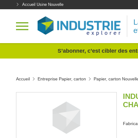
Accueil Usine Nouvelle
L
e
<
S’abonner, c’est cibler des ent
Accueil
Entreprise Papier, carton
Papier, carton Nouvell
IND
CHA
Fabrica