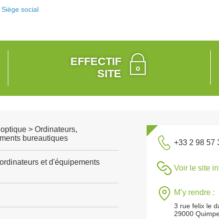
Siège social
EFFECTIF
SITE
 optique > Ordinateurs,
ements bureautiques
+33 2 98 57 
'ordinateurs et d'équipements
Voir le site i
M’y rendre :
3 rue felix le 
29000 Quimpe