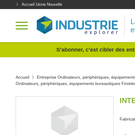
Accueil Usine Nouvelle
L
e
<
S’abonner, c’est cibler des ent
Accueil
Entreprise Ordinateurs, périphériques, équipement
Ordinateurs, périphériques, équipements bureautiques Finistè
INT
Fabrica