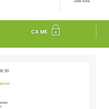
cette fiche
CA M€
30 30
nternet
dantec
r