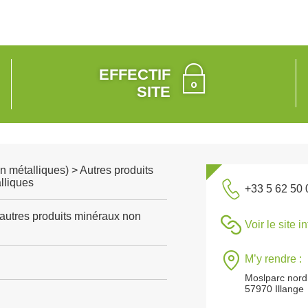
EFFECTIF
SITE
n métalliques) > Autres produits
lliques
+33 5 62 50 
'autres produits minéraux non
Voir le site i
M’y rendre :
Moslparc nord
57970 Illange