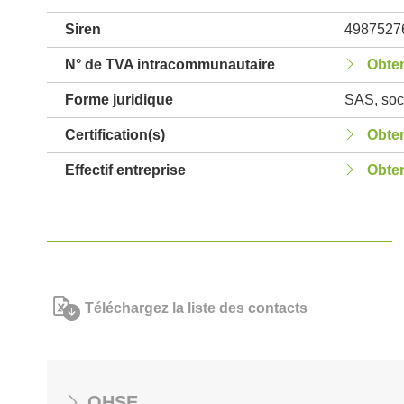
Siren
4987527
N° de TVA intracommunautaire
Obten
Forme juridique
SAS, soci
Certification(s)
Obten
Effectif entreprise
Obten
Téléchargez la liste des contacts
QHSE