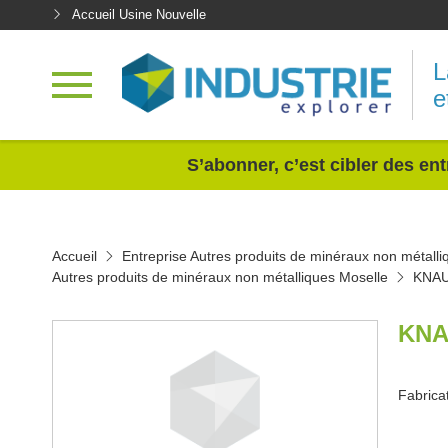
Accueil Usine Nouvelle
L
e
<
S’abonner, c’est cibler des ent
Accueil
Entreprise Autres produits de minéraux non métalli
Autres produits de minéraux non métalliques Moselle
KNAU
KNA
Fabrica