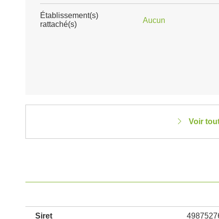
Établissement(s)
Aucun
rattaché(s)
Voir tou
Siret
4987527