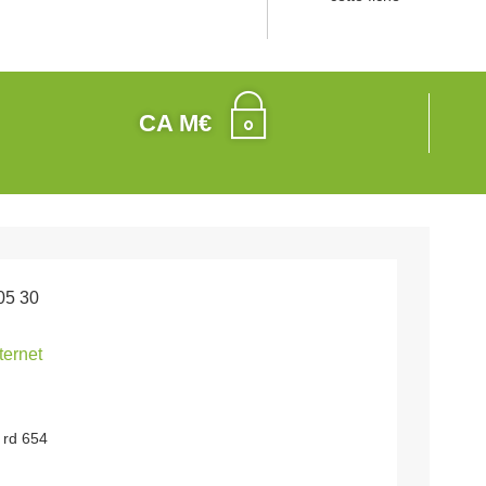
CA M€
05 30
nternet
 rd 654