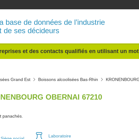
a base de données de l’industrie
t de ses décideurs
reprises et des contacts qualifiés en utilisant un mo
isées Grand Est
Boissons alcoolisées Bas-Rhin
KRONENBOUR
NENBOURG OBERNAI 67210
et panachés.
Laboratoire
Siège social