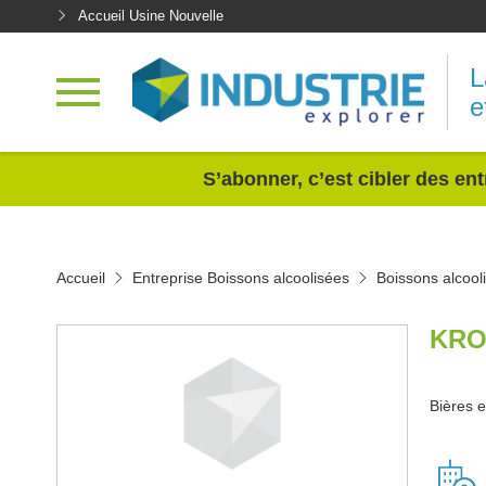
Accueil Usine Nouvelle
L
e
<
S’abonner, c’est cibler des ent
Accueil
Entreprise Boissons alcoolisées
Boissons alcool
KRO
Bières 