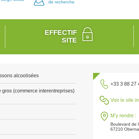
de recherche
EFFECTIF
SITE
ssons alcoolisées
+33 3 88 27 
gros (commerce interentreprises)
Voir le site i
M’y rendre :
Boulevard de 
67210 Oberna