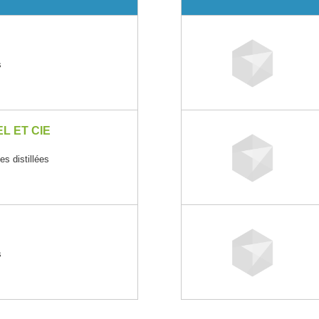
s
L ET CIE
es distillées
s