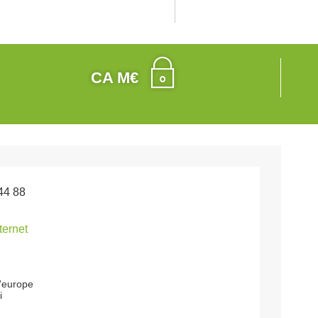
CA M€
44 88
nternet
l'europe
i