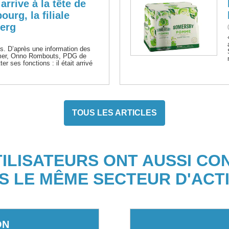
rrive à la tête de
urg, la filiale
berg
s. D’après une information des
mer, Onno Rombouts, PDG de
r ses fonctions : il était arrivé
TOUS LES ARTICLES
TILISATEURS ONT AUSSI CO
S LE MÊME SECTEUR D'ACTI
ON