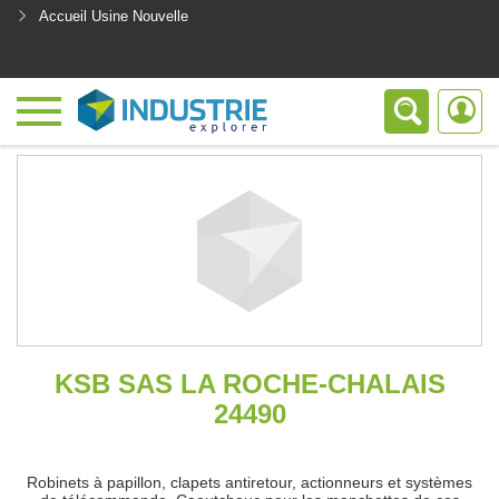
Accueil Usine Nouvelle
<
KSB SAS LA ROCHE-CHALAIS
24490
Robinets à papillon, clapets antiretour, actionneurs et systèmes