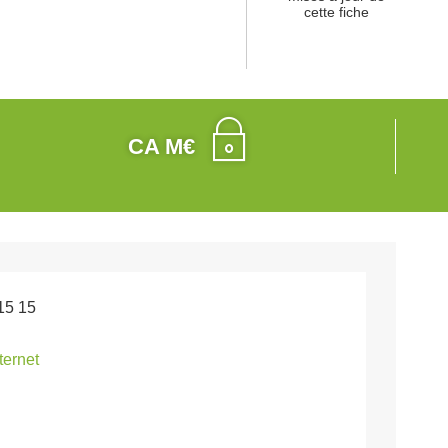
cette fiche
CA M€
15 15
nternet