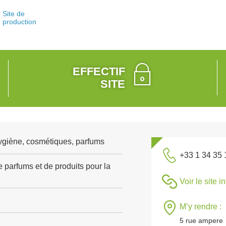
Site de
production
EFFECTIF
SITE
ygiène, cosmétiques, parfums
+33 1 34 35 
 parfums et de produits pour la
Voir le site i
M’y rendre :
5 rue ampere