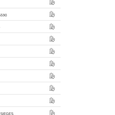
5590
0
USIEGES