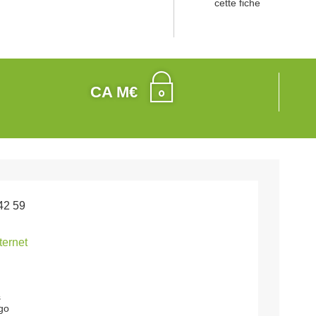
cette fiche
CA M€
42 59
nternet
s
go