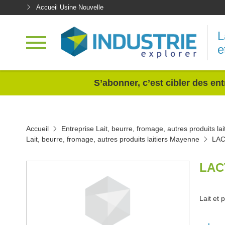
Accueil Usine Nouvelle
L
e
<
S’abonner, c’est cibler des ent
Accueil
Entreprise Lait, beurre, fromage, autres produits lai
Lait, beurre, fromage, autres produits laitiers Mayenne
LA
LAC
Lait et p