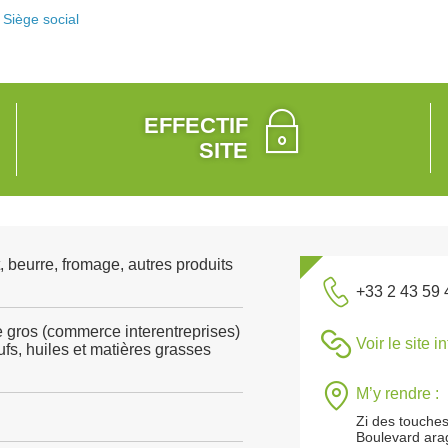
Siège social
EFFECTIF
SITE
, beurre, fromage, autres produits
+33 2 43 59 
gros (commerce interentreprises)
Voir le site i
ufs, huiles et matières grasses
M’y rendre :
Zi des touche
Boulevard ara