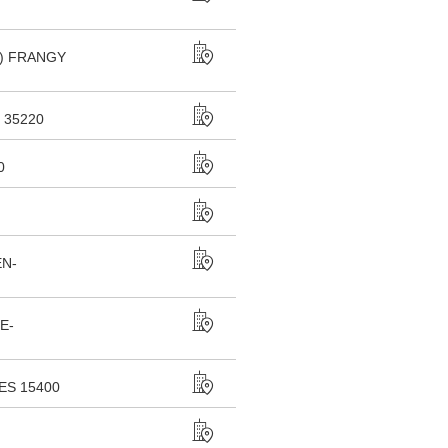
) FRANGY
35220
0
N-
E-
S 15400