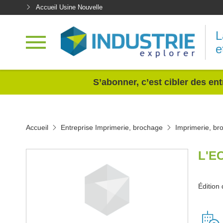
Accueil Usine Nouvelle
L
e
<
S’abonner, c’est cibler des ent
Accueil
Entreprise Imprimerie, brochage
Imprimerie, br
L'E
Édition 