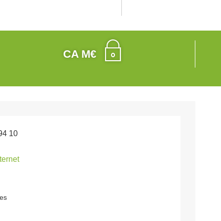
CA M€
94 10
nternet
res