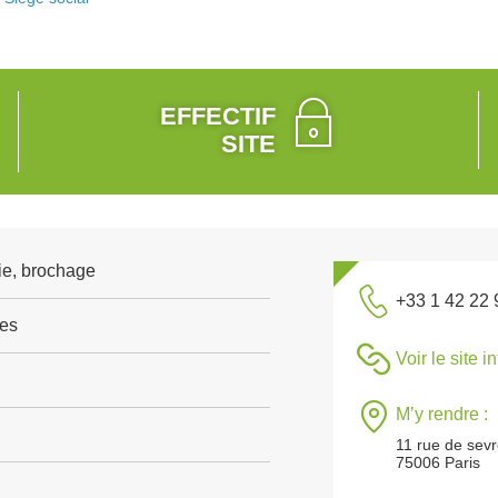
EFFECTIF
SITE
ie, brochage
+33 1 42 22 
res
Voir le site i
M’y rendre :
11 rue de sev
75006 Paris