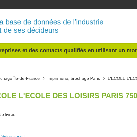
a base de données de l’industrie
t de ses décideurs
reprises et des contacts qualifiés en utilisant un mo
ochage Île-de-France
Imprimerie, brochage Paris
L'ECOLE L'EC
COLE L'ECOLE DES LOISIRS PARIS 750
de livres
Siège social