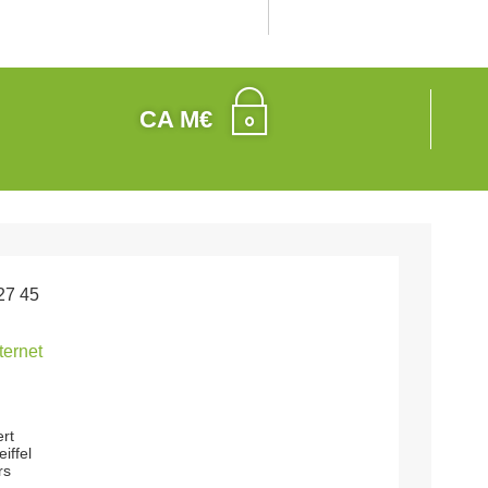
CA M€
27 45
nternet
ert
iffel
rs