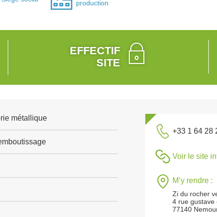
production
EFFECTIF
SITE
rie métallique
+33 1 64 28 
emboutissage
Voir le site i
M’y rendre :
Zi du rocher v
4 rue gustave e
77140 Nemou