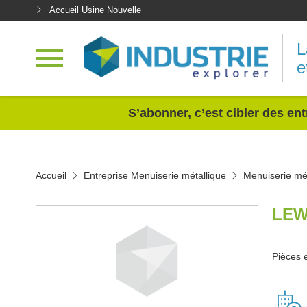
Accueil Usine Nouvelle
L
e
<
S’abonner, c’est cibler des ent
Accueil
Entreprise Menuiserie métallique
Menuiserie mét
LEW
Pièces e