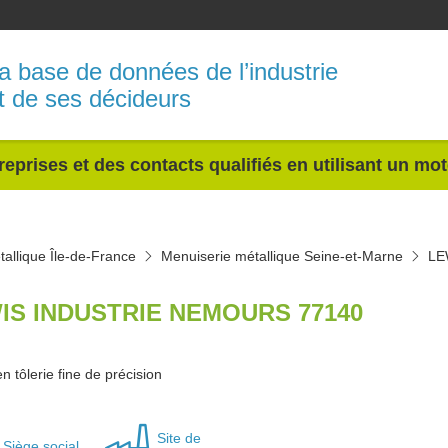
a base de données de l’industrie
t de ses décideurs
reprises et des contacts qualifiés en utilisant un mo
allique Île-de-France
Menuiserie métallique Seine-et-Marne
LE
IS INDUSTRIE NEMOURS 77140
n tôlerie fine de précision
Site de
Siège social