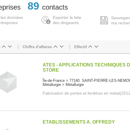
89
eprises
contacts
 les données
Exporter la liste
Sauvegar
ntreprises
des dirigeants
ma reche
e
Chiffre d'affaires
Effectif
ATES - APPLICATIONS TECHNIQUES 
STORE
Île-de-France > 77140 SAINT-PIERRE-LES-NEM
Métallurgie > Métallurgie
Fabrication de portes et fenêtres en métal(251
ETABLISSEMENTS A. OFFREDY