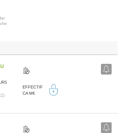
der
rche
DU
OURS
EFFECTIF
CA M€
2Z)