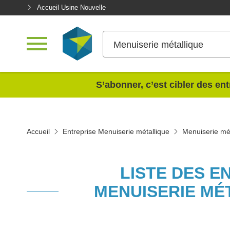
Accueil Usine Nouvelle
Menuiserie métallique
<
S’abonner, c’est cibler des ent
Accueil
Entreprise Menuiserie métallique
Menuiserie mét
LISTE DES E
MENUISERIE MÉ