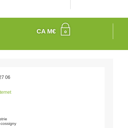
CA M€
27 06
nternet
strie
-cossigny