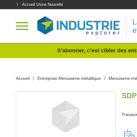
Accueil Usine Nouvelle
L
e
<
S’abonner, c’est cibler des ent
Accueil
Entreprise Menuiserie métallique
Menuiserie mét
SDP
Travaux