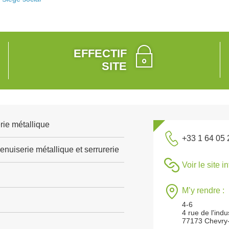
EFFECTIF
SITE
rie métallique
+33 1 64 05 
nuiserie métallique et serrurerie
Voir le site i
M’y rendre :
4-6
4 rue de l'indu
77173 Chevry