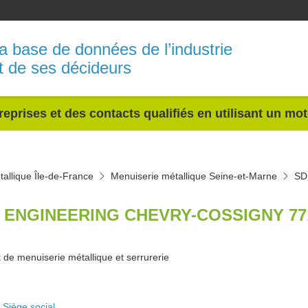
a base de données de l’industrie
t de ses décideurs
reprises et des contacts qualifiés en utilisant un mo
allique Île-de-France
Menuiserie métallique Seine-et-Marne
SD
 ENGINEERING CHEVRY-COSSIGNY 77
 de menuiserie métallique et serrurerie
Siège social