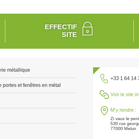
EFFECTIF
SITE
rie métallique
+33 1 64 14 
 portes et fenêtres en métal
Voir le site i
M’y rendre :
Zi vaux le peni
530 rue geor
77000 Melun