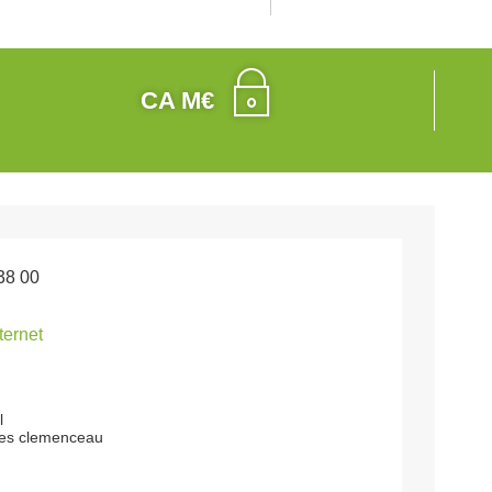
CA M€
38 00
nternet
l
ges clemenceau