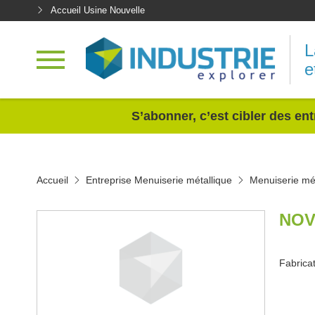
Accueil Usine Nouvelle
L
e
<
S’abonner, c’est cibler des ent
Accueil
Entreprise Menuiserie métallique
Menuiserie mét
NOV
Fabricat