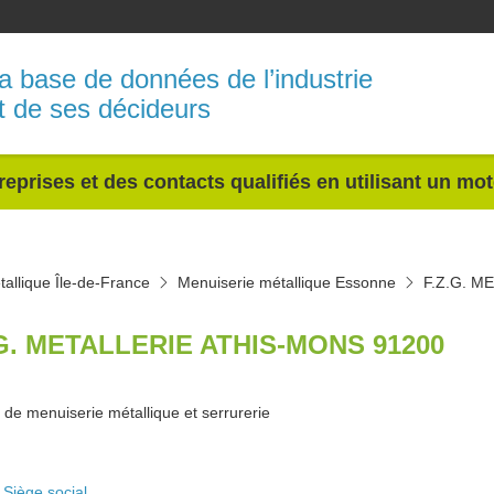
a base de données de l’industrie
t de ses décideurs
reprises et des contacts qualifiés en utilisant un mo
allique Île-de-France
Menuiserie métallique Essonne
F.Z.G. M
.G. METALLERIE ATHIS-MONS 91200
 de menuiserie métallique et serrurerie
Siège social