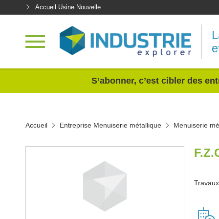
Accueil Usine Nouvelle
L
e
<
S’abonner, c’est cibler des ent
Accueil
Entreprise Menuiserie métallique
Menuiserie mét
F.Z
Travaux