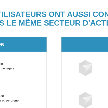
TILISATEURS ONT AUSSI CO
S LE MÊME SECTEUR D'ACTI
ON
ce
es ménagers
nce
 et serrurerie