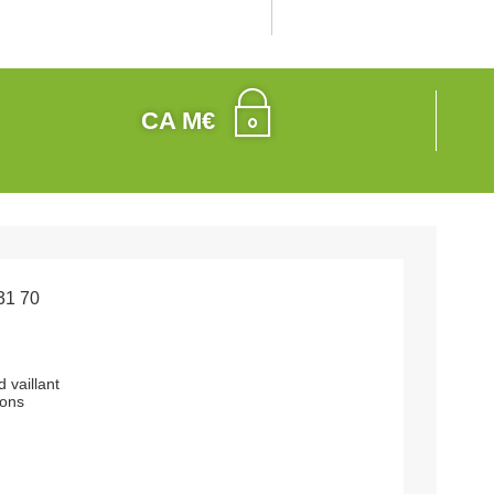
CA M€
31 70
 vaillant
mons