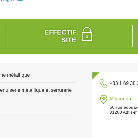
EFFECTIF
SITE
rie métallique
+33 1 69 38 
nuiserie métallique et serrurerie
M’y rendre :
56 rue edouard
91200 Athis-