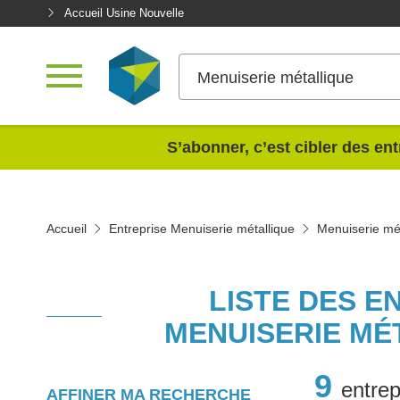
Accueil Usine Nouvelle
Menuiserie métallique
<
S’abonner, c’est cibler des ent
Accueil
Entreprise Menuiserie métallique
Menuiserie mét
LISTE DES E
MENUISERIE MÉ
9
entrep
AFFINER MA RECHERCHE