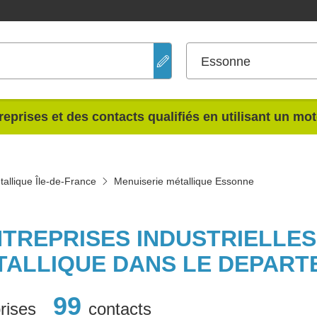
Essonne
reprises et des contacts qualifiés en utilisant un mo
allique Île-de-France
Menuiserie métallique Essonne
NTREPRISES INDUSTRIELLE
TALLIQUE DANS LE DEPAR
99
rises
contacts