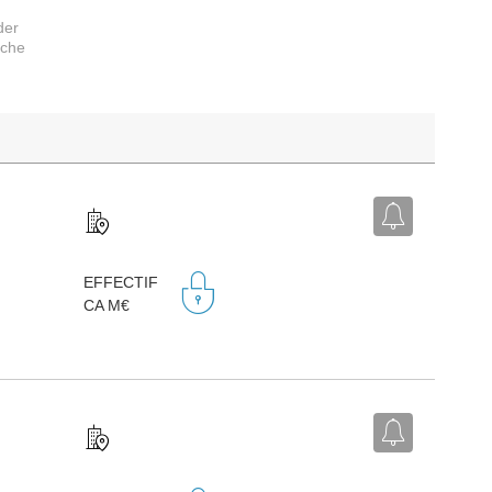
der
rche
EFFECTIF
CA M€