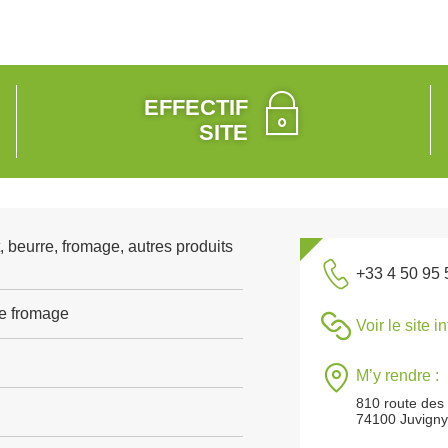
EFFECTIF
SITE
, beurre, fromage, autres produits
+33 4 50 95 
de fromage
Voir le site i
M’y rendre :
810 route des 
74100 Juvign