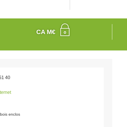
CA M€
51 40
nternet
bois enclos
y