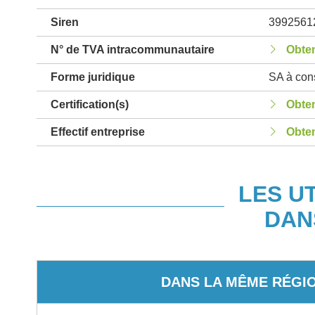
Siren
3992561
N° de TVA intracommunautaire
Obten
Forme juridique
SA à cons
Certification(s)
Obten
Effectif entreprise
Obten
LES U
DAN
DANS LA MÊME RÉGI