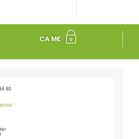
CA M€
34 80
nternet
tler
d