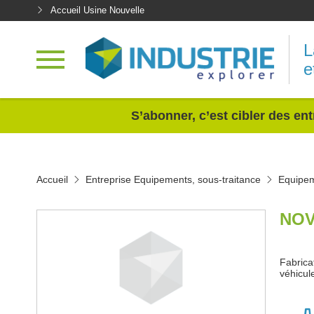
Accueil Usine Nouvelle
L
e
<
S’abonner, c’est cibler des ent
Accueil
Entreprise Equipements, sous-traitance
Equipem
NOV
Fabrica
véhicul