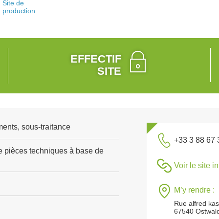
Site de
production
EFFECTIF
SITE
ents, sous-traitance
+33 3 88 67 
e pièces techniques à base de
Voir le site i
M’y rendre :
Rue alfred kas
67540 Ostwal