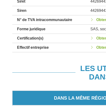
Siret
4426944
Siren
4426944
N° de TVA intracommunautaire
Obten
Forme juridique
SAS, soci
Certification(s)
Obten
Effectif entreprise
Obten
LES U
DAN
DANS LA MÊME RÉGI