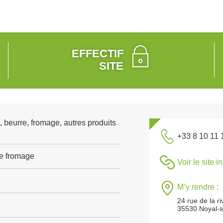
EFFECTIF
SITE
, beurre, fromage, autres produits
+33 8 10 11 
de fromage
Voir le site i
M’y rendre :
24 rue de la ri
35530 Noyal-su