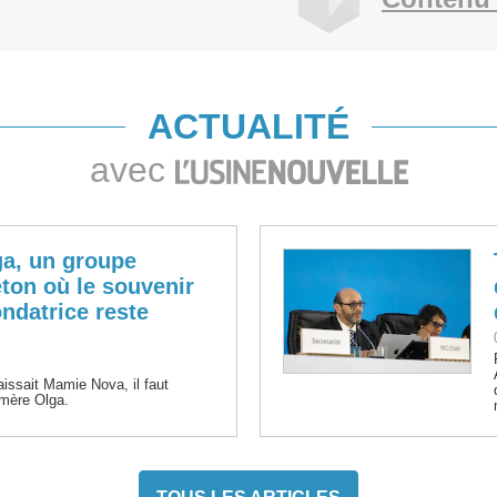
ACTUALITÉ
avec
ga, un groupe
eton où le souvenir
ndatrice reste
aissait Mamie Nova, il faut
mère Olga.