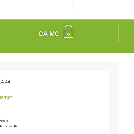
CA M€
14 44
nternet
viere
r-vilaine