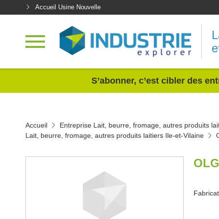
Accueil Usine Nouvelle
L
e
<
S’abonner, c’est cibler des ent
Accueil
Entreprise Lait, beurre, fromage, autres produits lai
Lait, beurre, fromage, autres produits laitiers Ile-et-Vilaine
OLG
Fabrica