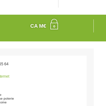
CA M€
65 64
nternet
le
se poterie
oine