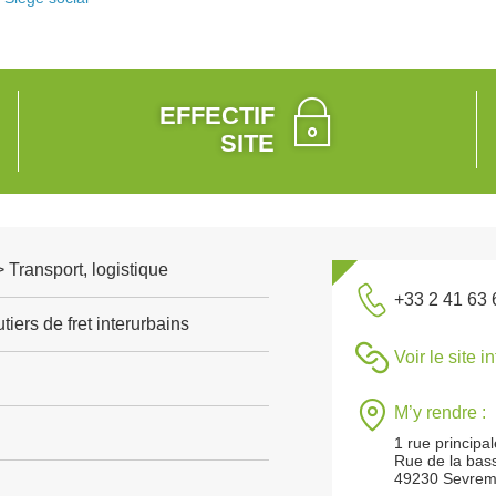
EFFECTIF
SITE
> Transport, logistique
+33 2 41 63 
tiers de fret interurbains
Voir le site i
M’y rendre :
1 rue principa
Rue de la bas
49230 Sevrem