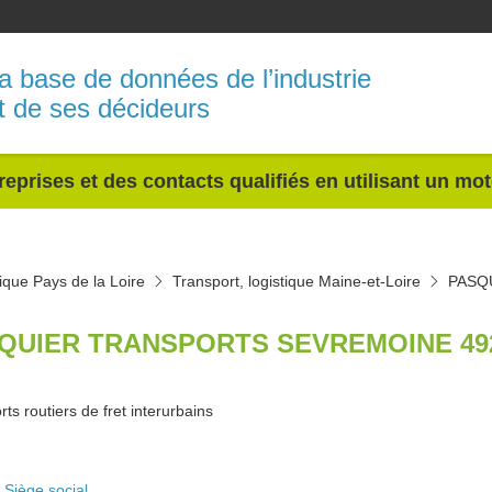
a base de données de l’industrie
t de ses décideurs
reprises et des contacts qualifiés en utilisant un mo
tique Pays de la Loire
Transport, logistique Maine-et-Loire
PASQ
QUIER TRANSPORTS SEVREMOINE 49
ts routiers de fret interurbains
Siège social