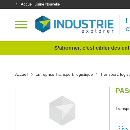
Accueil Usine Nouvelle
L
e
<
S’abonner, c’est cibler des ent
Accueil
Entreprise Transport, logistique
Transport, logis
PAS
Transpor