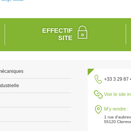
EFFECTIF
SITE
 mécaniques
+33 3 29 87 
ustrielle
Voir le site i
M’y rendre :
1 rue d'aubrevi
55120 Clermo