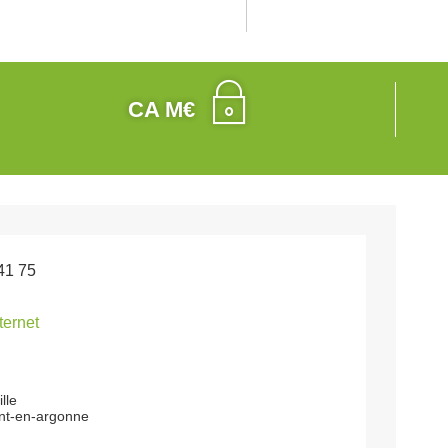
CA M€
41 75
nternet
lle
nt-en-argonne