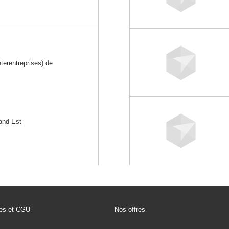
erentreprises) de
nd Est
les et CGU
Nos offres