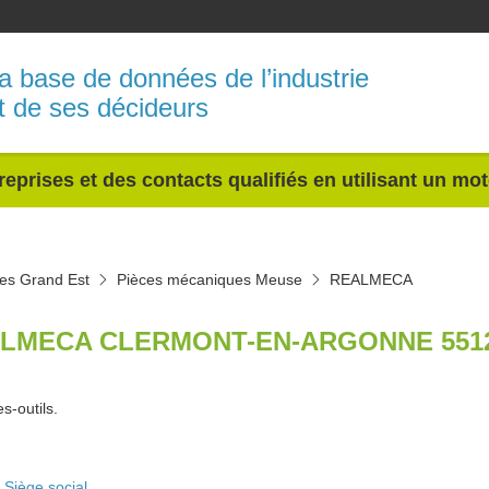
a base de données de l’industrie
t de ses décideurs
reprises et des contacts qualifiés en utilisant un mo
es Grand Est
Pièces mécaniques Meuse
REALMECA
LMECA CLERMONT-EN-ARGONNE 551
s-outils.
Siège social