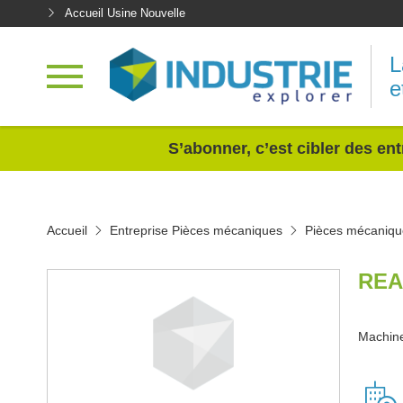
Accueil Usine Nouvelle
L
e
<
S’abonner, c’est cibler des ent
Accueil
Entreprise Pièces mécaniques
Pièces mécaniqu
REA
Machine