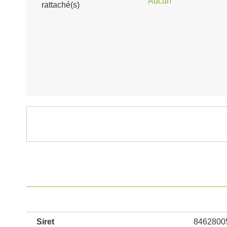
Aucun
rattaché(s)
Siret
8462800