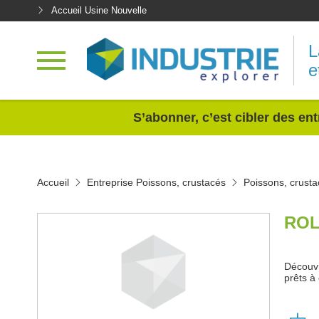
Accueil Usine Nouvelle
L
e
<
S’abonner, c’est cibler des ent
Accueil
Entreprise Poissons, crustacés
Poissons, crusta
ROL
Découvr
prêts à 