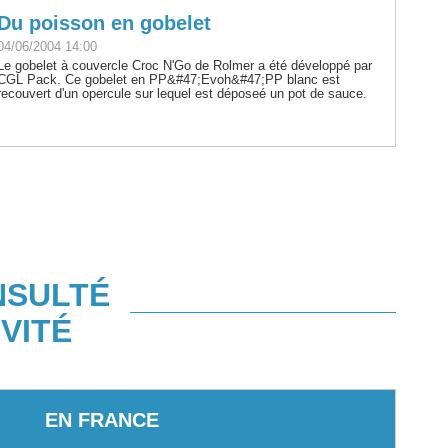
Du poisson en gobelet
04/06/2004 14:00
Le gobelet à couvercle Croc N'Go de Rolmer a été développé par
CGL Pack. Ce gobelet en PP&#47;Evoh&#47;PP blanc est
recouvert d'un opercule sur lequel est déposeé un pot de sauce.
NSULTÉ
VITÉ
EN FRANCE