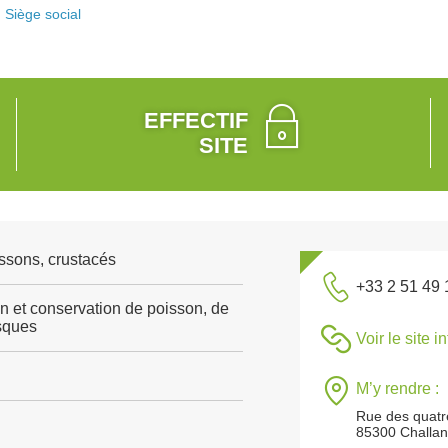
Siège social
EFFECTIF
SITE
ssons, crustacés
+33 2 51 49 
n et conservation de poisson, de
sques
Voir le site i
M’y rendre :
Rue des quatr
85300 Challa