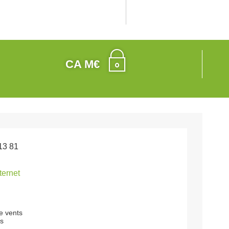
CA M€
13 81
nternet
e vents
ns