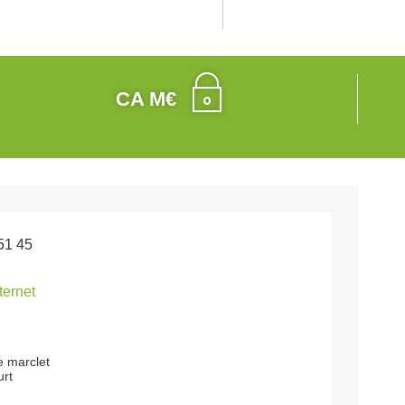
CA M€
51 45
nternet
le marclet
urt