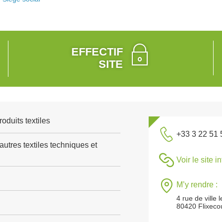
EFFECTIF
SITE
roduits textiles
+33 3 22 51 
autres textiles techniques et
Voir le site i
M’y rendre :
4 rue de ville 
80420 Flixeco