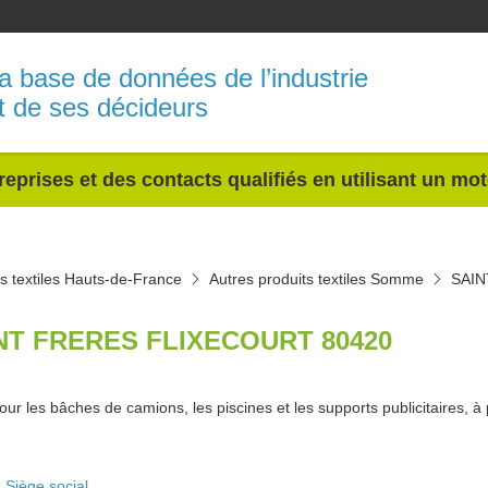
a base de données de l’industrie
t de ses décideurs
reprises et des contacts qualifiés en utilisant un mo
ts textiles Hauts-de-France
Autres produits textiles Somme
SAIN
NT FRERES FLIXECOURT 80420
our les bâches de camions, les piscines et les supports publicitaires, à 
Siège social