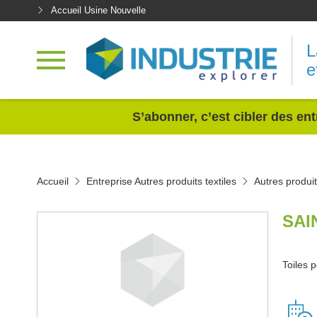
Accueil Usine Nouvelle
L
e
<
S’abonner, c’est cibler des ent
Accueil
Entreprise Autres produits textiles
Autres produi
SAI
Toiles p