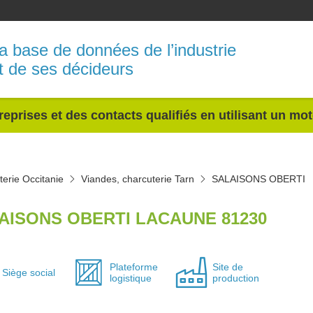
a base de données de l’industrie
t de ses décideurs
reprises et des contacts qualifiés en utilisant un mo
terie Occitanie
Viandes, charcuterie Tarn
SALAISONS OBERTI
AISONS OBERTI LACAUNE 81230
Plateforme
Site de
Siège social
logistique
production