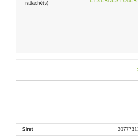
ETS ERNEST OBERTI
rattaché(s)
Siret
3077731