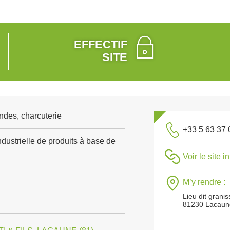
EFFECTIF
SITE
ndes, charcuterie
+33 5 63 37 
dustrielle de produits à base de
Voir le site i
M’y rendre :
Lieu dit granis
81230 Lacaun