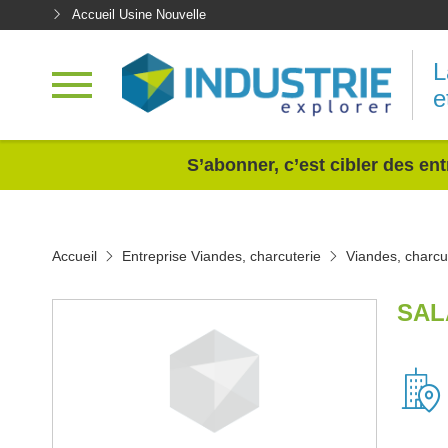
Accueil Usine Nouvelle
L
e
<
S’abonner, c’est cibler des ent
Accueil
Entreprise Viandes, charcuterie
Viandes, charcu
SAL