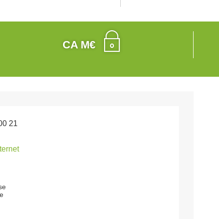
CA M€
00 21
nternet
se
e