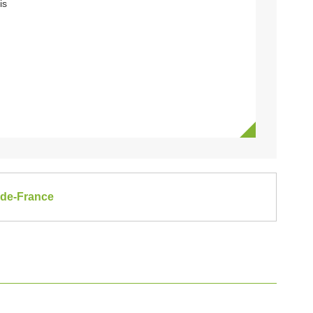
is
s-de-France