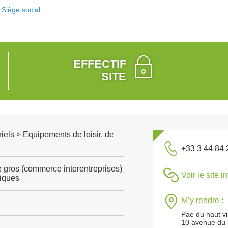
Siège social
EFFECTIF
SITE
riels > Equipements de loisir, de
+33 3 44 84 
gros (commerce interentreprises)
Voir le site i
tiques
M’y rendre :
Pae du haut vi
10 avenue du 