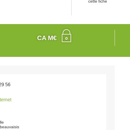
cette fiche
CA M€
29 56
nternet
lle
beauvaisis