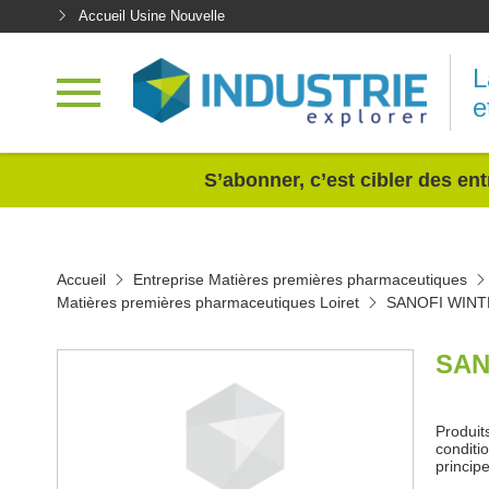
Accueil Usine Nouvelle
L
e
<
S’abonner, c’est cibler des ent
Accueil
Entreprise Matières premières pharmaceutiques
Matières premières pharmaceutiques Loiret
SANOFI WINT
SAN
Produit
conditi
principe