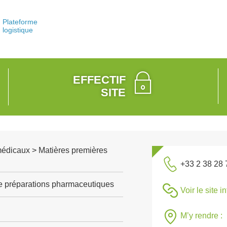
Plateforme
logistique
EFFECTIF
SITE
médicaux > Matières premières
+33 2 38 28 
de préparations pharmaceutiques
Voir le site i
M’y rendre :