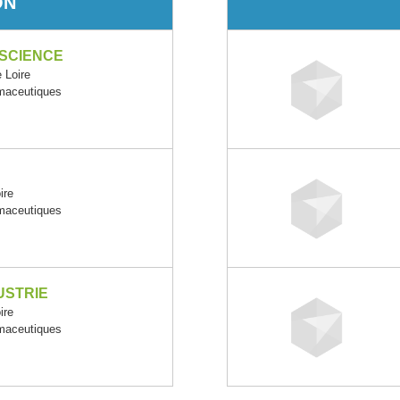
ON
SCIENCE
 Loire
rmaceutiques
ire
rmaceutiques
USTRIE
ire
rmaceutiques