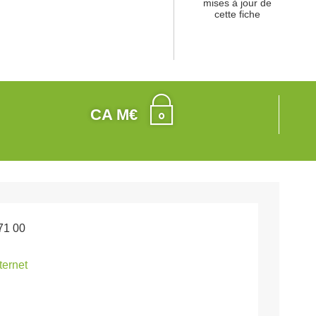
mises à jour de
cette fiche
CA M€
71 00
nternet