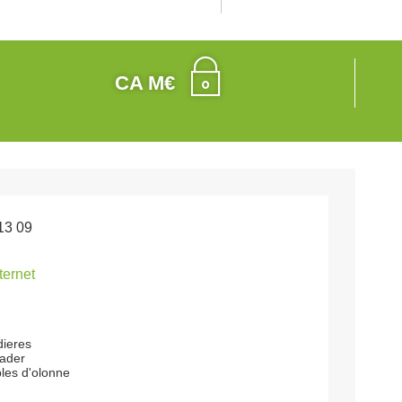
CA M€
13 09
nternet
dieres
 ader
les d'olonne