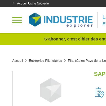
Accueil Usine Nouvelle
L
e
<
S’abonner, c’est cibler des ent
Accueil
Entreprise Fils, câbles
Fils, câbles Pays de la Lo
SAP