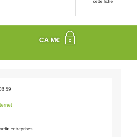
cette fiche
CA M€
08 59
nternet
jardin entreprises