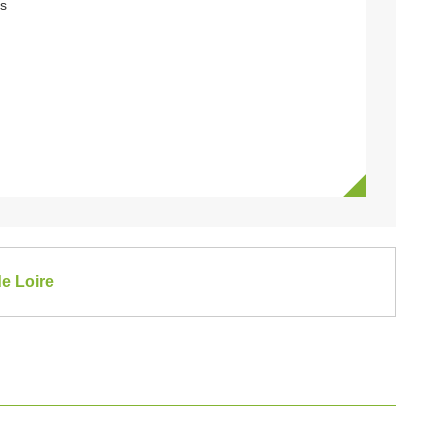
es
de Loire