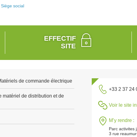
Siège social
EFFECTIF
SITE
 Matériels de commande électrique
+33 2 37 24 
 matériel de distribution et de
Voir le site i
M’y rendre :
Parc activites 
3 rue reaumur