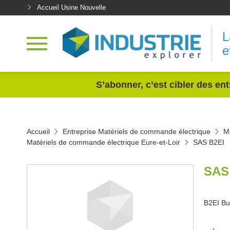
Accueil Usine Nouvelle
L
e
<
S’abonner, c’est cibler des ent
Accueil
Entreprise Matériels de commande électrique
M
Matériels de commande électrique Eure-et-Loir
SAS B2EI
SAS
B2EI Bu