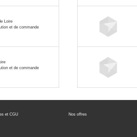
e Loire
ibution et de commande
ire
ibution et de commande
les et CGU
Nos offres