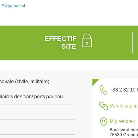
Siège social
EFFECTIF
SITE
vale (civile, militaire)
+33 2 32 10 
iaires des transports par eau
Voir le site i
M’y rendre :
Boulevard mar
76530 Grand-