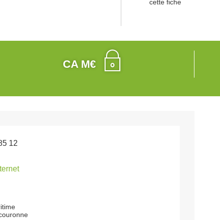
cette fiche
CA M€
85 12
nternet
itime
couronne