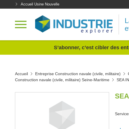
Accueil Usine Nouvelle
L
e
<
S’abonner, c’est cibler des ent
Accueil
Entreprise Construction navale (civile, militaire)
Construction navale (civile, militaire) Seine-Maritime
SEA I
SEA
Service