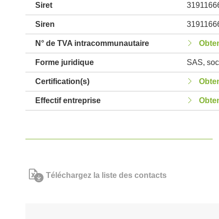
Siret
3191166
Siren
3191166
N° de TVA intracommunautaire
Obten
Forme juridique
SAS, soci
Certification(s)
Obten
Effectif entreprise
Obten
Téléchargez la liste des contacts