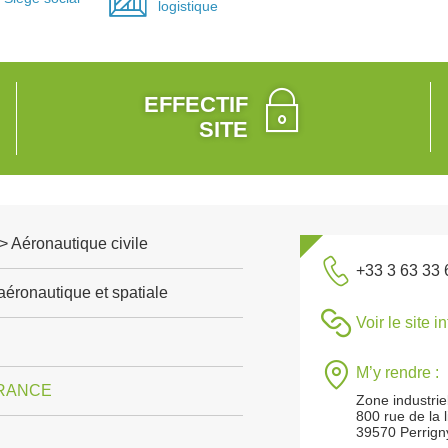
logistique
EFFECTIF
SITE
> Aéronautique civile
+33 3 63 33 
aéronautique et spatiale
Voir le site i
M’y rendre :
RANCE
Zone industrie
800 rue de la 
39570 Perrign