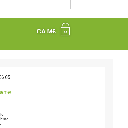
CA M€
66 05
nternet
lle
lieme
y