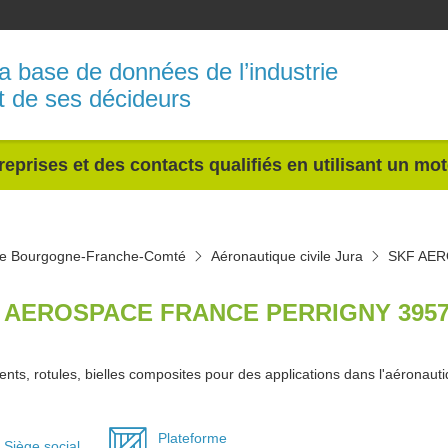
a base de données de l’industrie
t de ses décideurs
reprises et des contacts qualifiés en utilisant un mo
ile Bourgogne-Franche-Comté
Aéronautique civile Jura
SKF AE
 AEROSPACE FRANCE PERRIGNY 3957
nts, rotules, bielles composites pour des applications dans l'aéronauti
Plateforme
Siège social