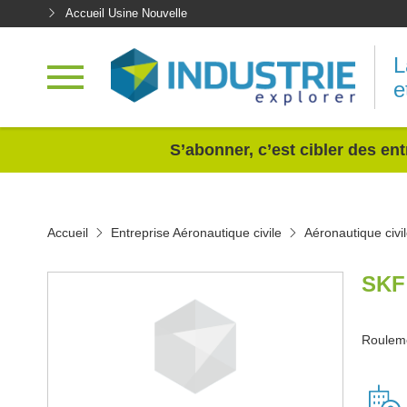
Accueil Usine Nouvelle
L
e
<
S’abonner, c’est cibler des ent
Accueil
Entreprise Aéronautique civile
Aéronautique civ
SKF
Rouleme