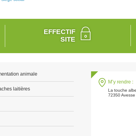
EFFECTIF
SITE
mentation animale
M’y rendre :
ches laitières
La touche albe
72350 Avesse