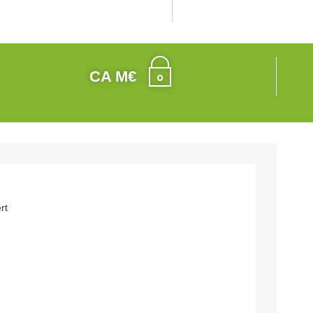
CA M€
rt