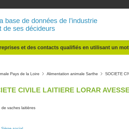
a base de données de l’industrie
t de ses décideurs
reprises et des contacts qualifiés en utilisant un mo
imale Pays de la Loire
Alimentation animale Sarthe
SOCIETE CI
IETE CIVILE LAITIERE LORAR AVESSE
 de vaches laitières
Siège social