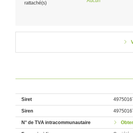
Aucun
rattaché(s)
V
Siret
4975016
Siren
4975016
N° de TVA intracommunautaire
Obten