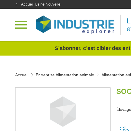
Accueil Usine Nouvelle
L
e
<
S’abonner, c’est cibler des ent
Accueil
Entreprise Alimentation animale
Alimentation an
SOC
Élevage