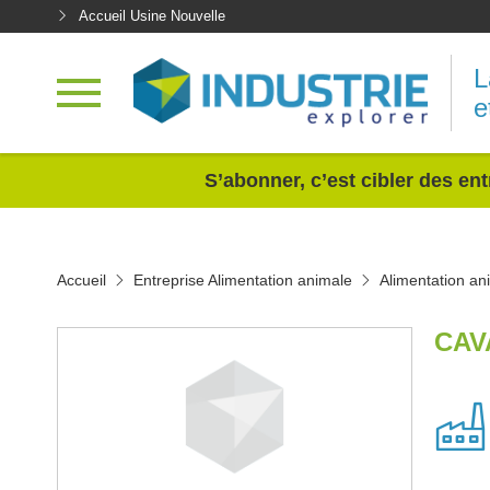
Accueil Usine Nouvelle
L
e
<
S’abonner, c’est cibler des ent
Accueil
Entreprise Alimentation animale
Alimentation an
CAV