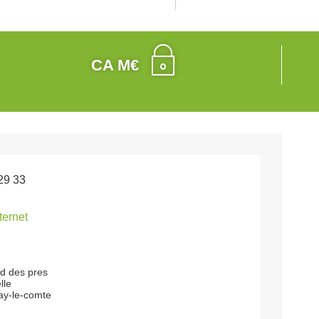
CA M€
29 33
nternet
rd des pres
lle
ay-le-comte