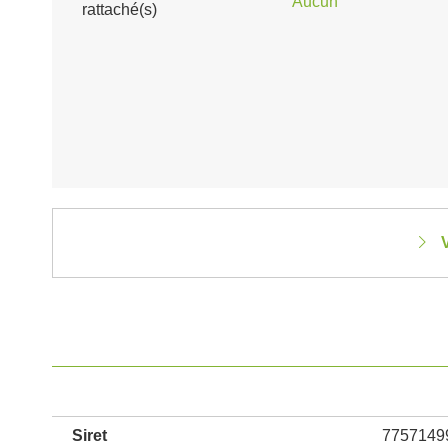
Aucun
rattaché(s)
V
Siret
7757149