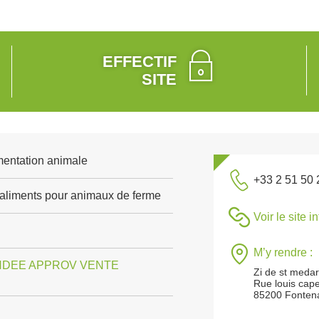
EFFECTIF
SITE
mentation animale
+33 2 51 50 
'aliments pour animaux de ferme
Voir le site i
M’y rendre :
NDEE APPROV VENTE
Zi de st meda
Rue louis cape
85200 Fonten